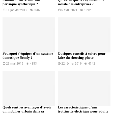
Comment entretenir une
Qu’est ce que la responsabilité
perruque synthétique ?
sociale des entreprises ?
11 janvier 2019
5582
5 avril 2021
5092
Pourquoi s’équiper d’un système
Quelques conseils à suivre pour
domotique Somfy ?
faire du shooting photo
23 mai 2019
4853
22 février 2019
4742
Quels sont les avantages d’avoir
Les caractéristiques d’une
un mobilier urbain dans sa
trottinette électrique pour adulte