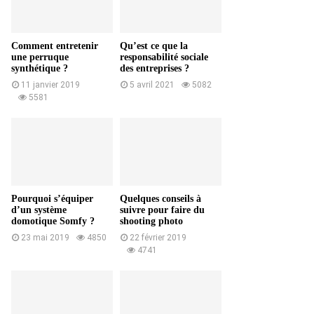
Comment entretenir
Qu’est ce que la
une perruque
responsabilité sociale
synthétique ?
des entreprises ?
11 janvier 2019
5 avril 2021
5082
5581
Pourquoi s’équiper
Quelques conseils à
d’un système
suivre pour faire du
domotique Somfy ?
shooting photo
23 mai 2019
4850
22 février 2019
4741