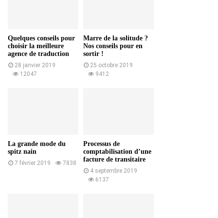
Quelques conseils pour
Marre de la solitude ?
choisir la meilleure
Nos conseils pour en
agence de traduction
sortir !
28 janvier 2019
25 octobre 2019
12047
9412
La grande mode du
Processus de
spitz nain
comptabilisation d’une
facture de transitaire
7 février 2019
7838
4 septembre 2019
6137