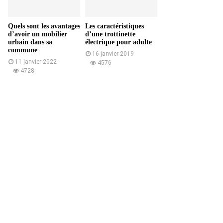
Quels sont les avantages
Les caractéristiques
d’avoir un mobilier
d’une trottinette
urbain dans sa
électrique pour adulte
commune
16 janvier 2019
11 janvier 2022
4576
4728