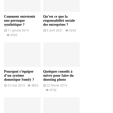
Comment entretenir
Qu’est ce que la
une perruque
responsabilité sociale
synthétique ?
des entreprises ?
11 janvier 2019
5 avril 2021
5092
5582
Pourquoi s’équiper
Quelques conseils à
d’un système
suivre pour faire du
domotique Somfy ?
shooting photo
23 mai 2019
4853
22 février 2019
4742