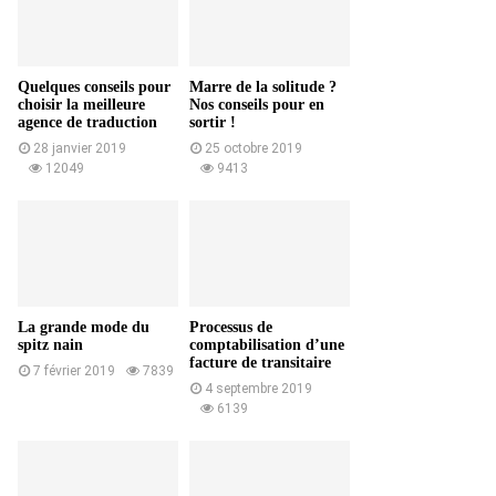
Quelques conseils pour
Marre de la solitude ?
choisir la meilleure
Nos conseils pour en
agence de traduction
sortir !
28 janvier 2019
25 octobre 2019
12049
9413
La grande mode du
Processus de
spitz nain
comptabilisation d’une
facture de transitaire
7 février 2019
7839
4 septembre 2019
6139