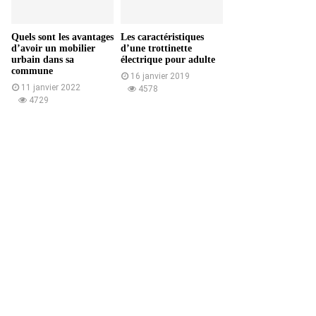
Quels sont les avantages
Les caractéristiques
d’avoir un mobilier
d’une trottinette
urbain dans sa
électrique pour adulte
commune
16 janvier 2019
11 janvier 2022
4578
4729