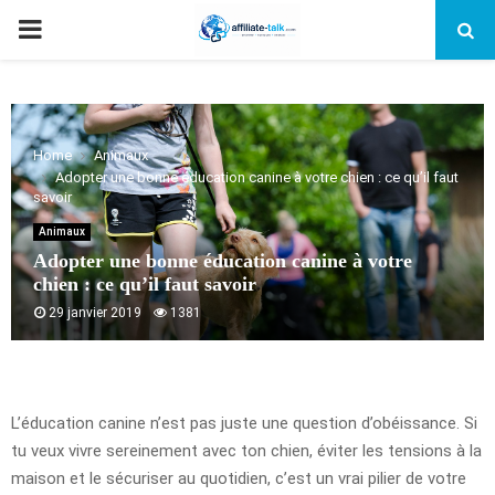
PRIMARY
MENU
Home
Animaux
Adopter une bonne éducation canine à votre chien : ce qu’il faut
savoir
Animaux
Adopter une bonne éducation canine à votre
chien : ce qu’il faut savoir
29 janvier 2019
1381
L’éducation canine n’est pas juste une question d’obéissance. Si
tu veux vivre sereinement avec ton chien, éviter les tensions à la
maison et le sécuriser au quotidien, c’est un vrai pilier de votre