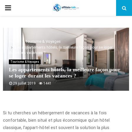
PRIMARY
MENU
Home
Tourisme & Voyages
Les appartements hôtels, la meilleure façon pour se loger
durant les vacances ?
Tourisme & Voyages
Les appartements hôtels, la meilleure façon pour
se loger durant les vacances ?
29 juillet 2019
1441
Si tu cherches un hébergement de vacances à la fois
confortable, bien situé et plus économique qu’un hôtel
classique, l’appart-hôtel est souvent la solution la plus