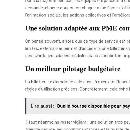
Dans la majorité des cas, les équipes qui passent à u
demande, chaque coupon ou chaque mise à jour d’offre
l’animation sociale, les actions collectives et l’amélior
Une solution adaptée aux PME co
On pense souvent, à tort, que ce type de service est r
limités, externaliser permet d’accéder à une billetteri
des avantages salariés crédibles sans alourdir ton org
Un meilleur pilotage budgétaire
La billetterie externalisée aide aussi à mieux maîtriser
règles d’utilisation précises. Concrètement, cela évite
Lire aussi :
Quelle bourse disponible pour pay
Il faut néanmoins rester vigilant : une solution trop p
frais de service, les conditions d’accès et la qualité 