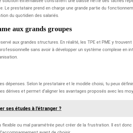
ne solution externalisée constatent une baisse nette des tâches rép
. Le prestataire prend en charge une grande partie du fonctionneme
ation du quotidien des salariés.
mme aux grands groupes
éservé aux grandes structures. En réalité, les TPE et PME y trouvent
e professionnelle sans avoir à développer un système complexe en int
anisation.
 les dépenses. Selon le prestataire et le modèle choisi, tu peux défin
 les dérives et permet d’aligner les avantages proposés avec les moye
er ses études à l’étranger ?
eu flexible ou mal paramétrée peut créer de la frustration. Il est d
de l’accompagnement avant de choisir.