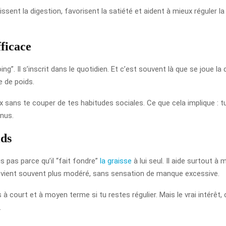
entissent la digestion, favorisent la satiété et aident à mieux réguler l
ficace
”. Il s’inscrit dans le quotidien. Et c’est souvent là que se joue l
e de poids.
ux sans te couper de tes habitudes sociales. Ce que cela implique : 
nus.
ids
s pas parce qu’il “fait fondre”
la graisse
à lui seul. Il aide surtout 
e devient souvent plus modéré, sans sensation de manque excessive.
à court et à moyen terme si tu restes régulier. Mais le vrai intérêt, 
.