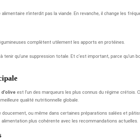
imentaire n’interdit pas la viande. En revanche, il change les fréque
 légumineuses complètent utilement les apports en protéines.
e à tenir qu’une suppression totale. Et c’est important, parce qu’un
cipale
 d’olive
est l’un des marqueurs les plus connus du régime crétois.
eilleure qualité nutritionnelle globale.
ire doucement, ou même dans certaines préparations salées et pâtiss
une alimentation plus cohérente avec les recommandations actuelles.
s