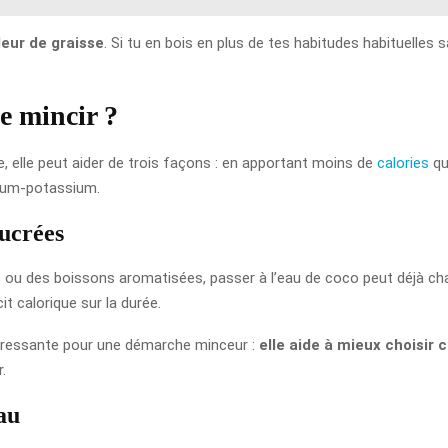
leur de graisse
. Si tu en bois en plus de tes habitudes habituelles s
e mincir ?
e, elle peut aider de trois façons : en apportant moins de
calories
qu
odium-potassium.
sucrées
s
ou des boissons aromatisées, passer à l’eau de coco peut déjà c
it calorique sur la durée.
ntéressante pour une démarche minceur :
elle aide à mieux choisir 
.
eau