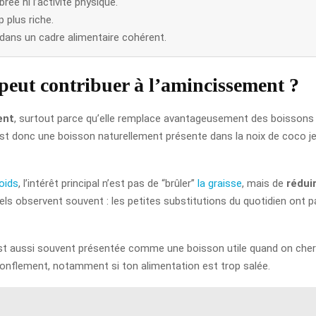
rée ni l’activité physique.
 plus riche.
dans un cadre alimentaire cohérent.
 peut contribuer à l’amincissement ?
ent
, surtout parce qu’elle remplace avantageusement des boissons plu
est donc une boisson naturellement présente dans la noix de coco je
oids
, l’intérêt principal n’est pas de “brûler”
la graisse
, mais de
rédui
nels observent souvent : les petites substitutions du quotidien ont
t aussi souvent présentée comme une boisson utile quand on cherche
e gonflement, notamment si ton alimentation est trop salée.