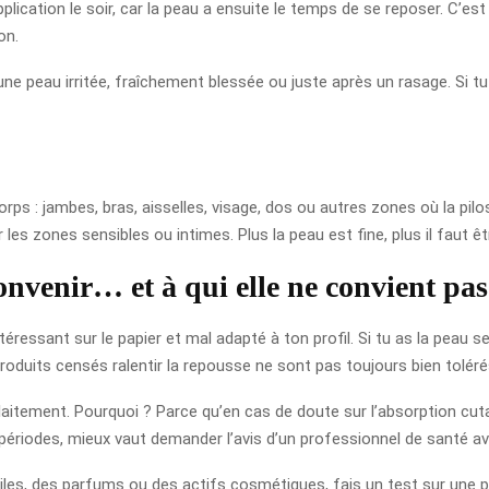
lication le soir, car la peau a ensuite le temps de se reposer. C’est
on.
 une peau irritée, fraîchement blessée ou juste après un rasage. Si t
orps : jambes, bras, aisselles, visage, dos ou autres zones où la pilo
 les zones sensibles ou intimes. Plus la peau est fine, plus il faut êt
onvenir… et à qui elle ne convient pas
éressant sur le papier et mal adapté à ton profil. Si tu as la peau sen
produits censés ralentir la repousse ne sont pas toujours bien toléré
llaitement. Pourquoi ? Parce qu’en cas de doute sur l’absorption cut
es périodes, mieux vaut demander l’avis d’un professionnel de santé av
iles, des parfums ou des actifs cosmétiques, fais un test sur une pe